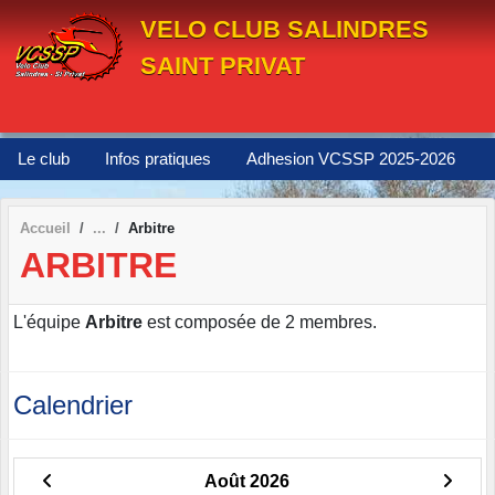
Panneau de gestion des cookies
VELO CLUB SALINDRES
SAINT PRIVAT
Le club
Infos pratiques
Adhesion VCSSP 2025-2026
Accueil
Arbitre
ARBITRE
L'équipe
Arbitre
est composée de 2 membres.
Calendrier
Août 2026