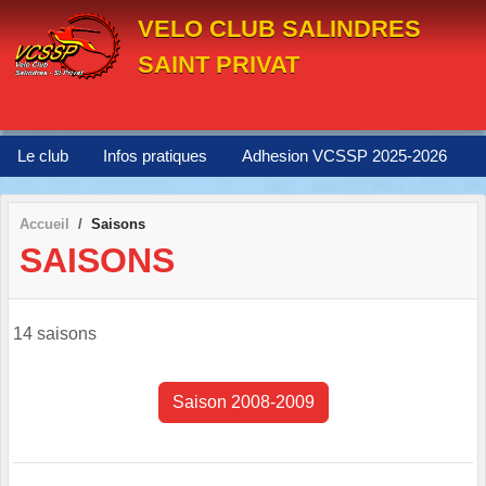
Panneau de gestion des cookies
VELO CLUB SALINDRES
SAINT PRIVAT
Le club
Infos pratiques
Adhesion VCSSP 2025-2026
Accueil
Saisons
SAISONS
14 saisons
Saison 2008-2009