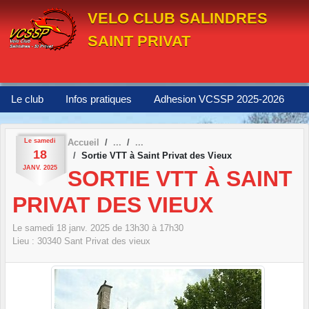
Panneau de gestion des cookies
VELO CLUB SALINDRES
SAINT PRIVAT
Le club
Infos pratiques
Adhesion VCSSP 2025-2026
Le
samedi
Accueil
18
Sortie VTT à Saint Privat des Vieux
JANV.
2025
SORTIE VTT À SAINT
PRIVAT DES VIEUX
Le
samedi
18
janv.
2025
de 13h30 à 17h30
Lieu :
30340
Sant Privat des vieux