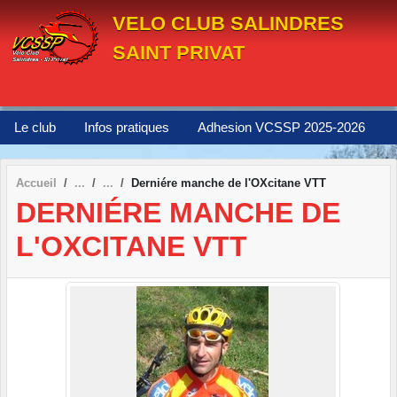
Panneau de gestion des cookies
VELO CLUB SALINDRES
SAINT PRIVAT
Le club
Infos pratiques
Adhesion VCSSP 2025-2026
Accueil
Derniére manche de l'OXcitane VTT
DERNIÉRE MANCHE DE
L'OXCITANE VTT