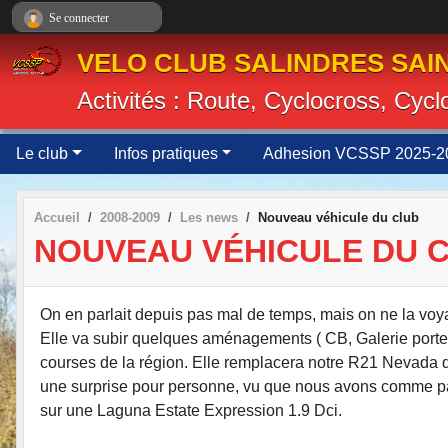
Panneau de gestion des cookies
Se connecter
VELO CLUB SALINDRES SAIN
Activités : Route, Cyclocross, Cyc
Le club
Infos pratiques
Adhesion VCSSP 2025-2
Accueil
2008-2009
Les news
Nouveau véhicule du club
NOUVEAU VÉHICULE DU 
On en parlait depuis pas mal de temps, mais on ne la voyait
Elle va subir quelques aménagements ( CB, Galerie porte vé
courses de la région. Elle remplacera notre R21 Nevada qui
une surprise pour personne, vu que nous avons comme part
sur une Laguna Estate Expression 1.9 Dci.