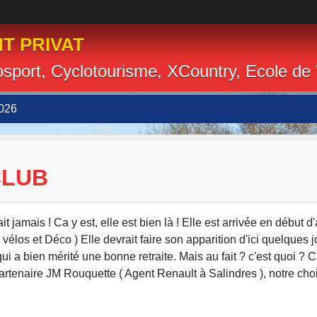
T PRIVAT
losport, Cyclotourisme, XCountry, Ecole de
026
CLUB
 jamais ! Ca y est, elle est bien là ! Elle est arrivée en début d
los et Déco ) Elle devrait faire son apparition d'ici quelques j
 a bien mérité une bonne retraite. Mais au fait ? c'est quoi ? 
enaire JM Rouquette ( Agent Renault à Salindres ), notre choix