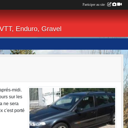
Participer au site :
 VTT, Enduro, Gravel
'aprés-midi.
ours sur les
Ca ne sera
 c'est porté