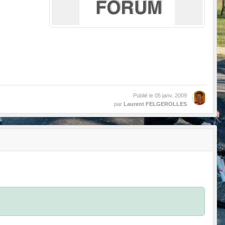
Publié le
05 janv. 2009
par
Laurent FELGEROLLES