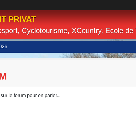
T PRIVAT
losport, Cyclotourisme, XCountry, Ecole de
026
UM
r le forum pour en parler...