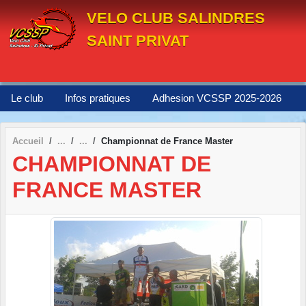
Panneau de gestion des cookies
VELO CLUB SALINDRES
SAINT PRIVAT
Le club
Infos pratiques
Adhesion VCSSP 2025-2026
Accueil
Championnat de France Master
CHAMPIONNAT DE
FRANCE MASTER