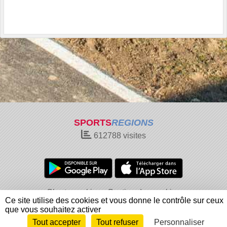
SPORTS
REGIONS
612788
visites
Charte cookies
Gestion des cookies
Ce site utilise des cookies et vous donne le contrôle sur ceux
Informations légales
Signaler un contenu inapproprié
que vous souhaitez activer
Tout accepter
Tout refuser
Personnaliser
Envie de participer ?
Connexion