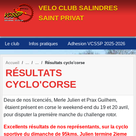
Panneau de gestion des cookies
VELO CLUB SALINDRES
SAINT PRIVAT
Le club
Infos pratiques
Adhesion VCSSP 2025-2026
Accueil
Résultats cyclo'corse
RÉSULTATS
CYCLO'CORSE
Deux de nos licenciés, Merle Julien et Prax Guilhem,
étaient présent en corse le weekend-end du 19 et 20 avril,
pour disputer la première manche du challenge rotor.
Excellents résultats de nos représentants, sur la cyclo
sportive du dimanche de 95kms, Julien termine 2ieme