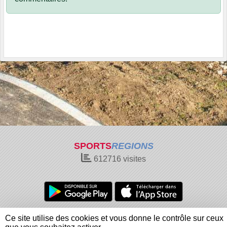
SPORTS
REGIONS
612716
visites
Charte cookies
Gestion des cookies
Ce site utilise des cookies et vous donne le contrôle sur ceux
Informations légales
Signaler un contenu inapproprié