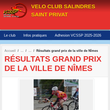
Panneau de gestion des cookies
VELO CLUB SALINDRES
SAINT PRIVAT
Le club
Infos pratiques
Adhesion VCSSP 2025-2026
Accueil
Résultats grand prix de la ville de Nîmes
RÉSULTATS GRAND PRIX
DE LA VILLE DE NÎMES