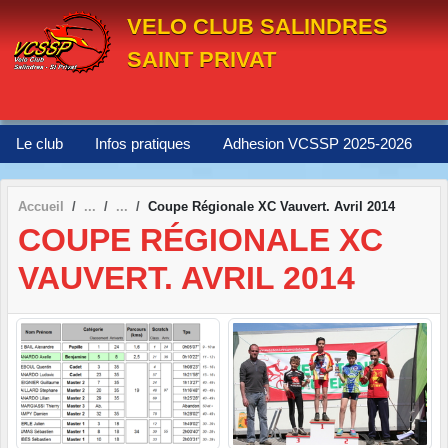
Panneau de gestion des cookies
VELO CLUB SALINDRES
SAINT PRIVAT
Le club
Infos pratiques
Adhesion VCSSP 2025-2026
Accueil
Coupe Régionale XC Vauvert. Avril 2014
COUPE RÉGIONALE XC
VAUVERT. AVRIL 2014