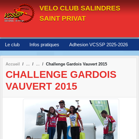
Panneau de gestion des cookies
VELO CLUB SALINDRES
SAINT PRIVAT
Le club
Infos pratiques
Adhesion VCSSP 2025-2026
Accueil
Challenge Gardois Vauvert 2015
CHALLENGE GARDOIS
VAUVERT 2015