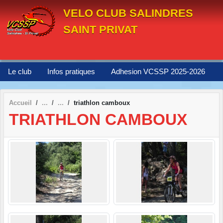
Panneau de gestion des cookies
VELO CLUB SALINDRES
SAINT PRIVAT
Le club
Infos pratiques
Adhesion VCSSP 2025-2026
Accueil
triathlon camboux
TRIATHLON CAMBOUX