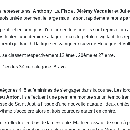
is représentants,
Anthony La
Fisca , Jérémy Vacquier et Juli
ois unités prennent le large mais ils sont rapidement repris par
t , effectuent plus d'un tour en tête puis ils sont repris et on 
tentent une dernière attaque , mais le peloton ,vigilant, les re
onnerot qui franchit la ligne en vainqueur suivi de Holuigue et Vol
al, se classent respectivement 12 ème , 20ème et 27 ème.
t 1er des 3ème catégorie. Bravo!
catégories 4, 5 et féminines de s'engager dans la course. Les f
ieu
Anton
. Ils effectuent une première montée sur un tempo tranqu
se de Saint Just, à l'issue d'une nouvelle attaque , deux unité
ythme s'accélère alors et trois coureurs partent en contre.
 s'effectue en bas de la descente. Mathieu essaie de sortir à plu
ne grosse accélération de quatre coureurs au pied de Mons. Ensuit