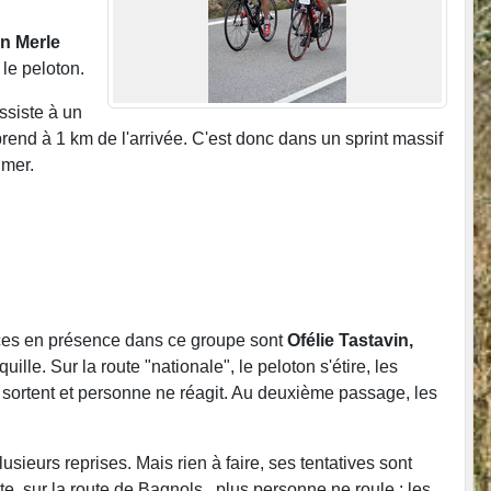
en Merle
 le peloton.
assiste à un
prend à 1 km de l'arrivée. C'est donc dans un sprint massif
lmer.
orces en présence dans ce groupe sont
Ofélie Tastavin,
ille. Sur la route "nationale", le peloton s'étire, les
s sortent et personne ne réagit. Au deuxième passage, les
sieurs reprises. Mais rien à faire, ses tentatives sont
e, sur la route de Bagnols , plus personne ne roule ; les