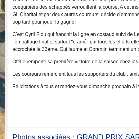
coéquipiers des échappés verrouillent la course. A cet in
Gil Charital et par deux autres coureurs, décide d'emmener
trop tard pour jouer la gagne!
C'est Cyril Flou qui franchit la ligne en costaud suivi d
l'emballage final et surtout "cramé" par tous les efforts ef
accrochée la 33ème. Guillaume et Corentin terminent un 
Ofélie remporte sa première victoire de la saison chez les
Les coureurs remercient tous les supporters du club , amis
Félicitations à tous et rendez-vous dimanche prochain à l
Photos associées : GRAND PRIX S