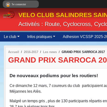
Panneau de gestion des cookies
Se connecter
VELO CLUB SALINDRES SAIN
Activités : Route, Cyclocross, Cyc
Le club
Infos pratiques
Adhesion VCSSP 2025-2
Accueil
2016-2017
Les news
GRAND PRIX SARROCA 2017
GRAND PRIX SARROCA 20
De nouveaux podiums pour les routiers!
Ce dimanche 12 mars, 7 coureurs du club participaient a
Méjannes les Alès.
Malgré un temps gris , plus de 130 participants répartis 
26,7 km à réaliser trois fois.