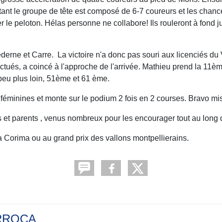
stant le groupe de tête est composé de 6-7 coureurs et les chanc
 le peloton. Hélas personne ne collabore! Ils rouleront à fond j
e Lederne et Carre. La victoire n'a donc pas souri aux licenciés
fectués, a coincé à l'approche de l'arrivée. Mathieu prend la 11ème
peu plus loin, 51ème et 61 ème.
 féminines et monte sur le podium 2 fois en 2 courses. Bravo mi
 et parents , venus nombreux pour les encourager tout au long d
a Corima ou au grand prix des vallons montpellierains.
ARROCA