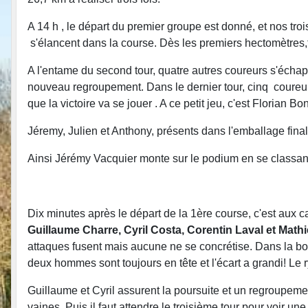
A 14 h , le départ du premier groupe est donné, et nos tro
s'élancent dans la course. Dès les premiers hectomètres,tr
A l'entame du second tour, quatre autres coureurs s'échappen
nouveau regroupement. Dans le dernier tour, cinq coureurs 
que la victoire va se jouer . A ce petit jeu, c'est Florian B
Jéremy, Julien et Anthony, présents dans l'emballage fin
Ainsi Jérémy Vacquier monte sur le podium en se classan
Dix minutes après le départ de la 1ère course, c'est aux 
Guillaume Charre, Cyril Costa,
Corentin Laval et Math
attaques fusent mais aucune ne se concrétise. Dans la bos
deux hommes sont toujours en tête et l'écart a grandi! Le r
Guillaume et Cyril assurent la poursuite et un regroupement
vaines. Puis il faut attendre le troisième tour pour voir u