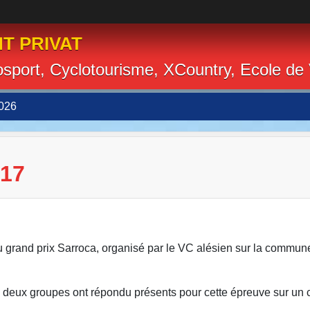
T PRIVAT
losport, Cyclotourisme, XCountry, Ecole de
026
17
u grand prix Sarroca, organisé par le VC alésien sur la commun
en deux groupes ont répondu présents pour cette épreuve sur un c