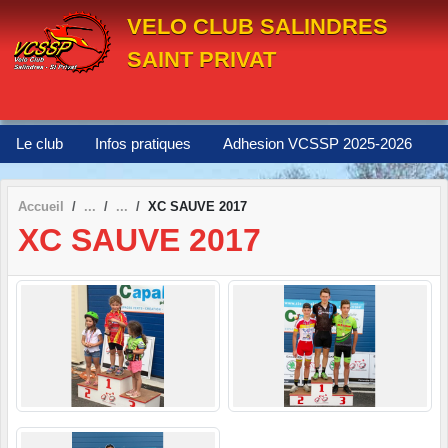
Panneau de gestion des cookies
VELO CLUB SALINDRES
SAINT PRIVAT
Le club
Infos pratiques
Adhesion VCSSP 2025-2026
Accueil
XC SAUVE 2017
XC SAUVE 2017