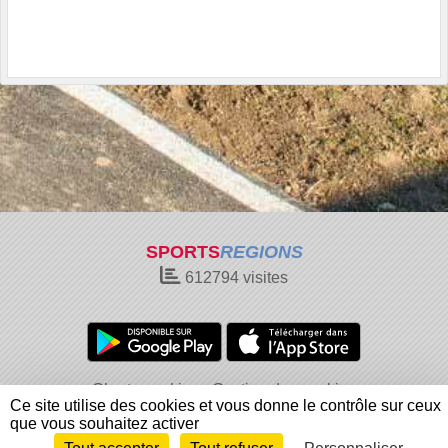
SPORTS
REGIONS
612794
visites
Charte cookies
Gestion des cookies
Ce site utilise des cookies et vous donne le contrôle sur ceux
Informations légales
Signaler un contenu inapproprié
que vous souhaitez activer