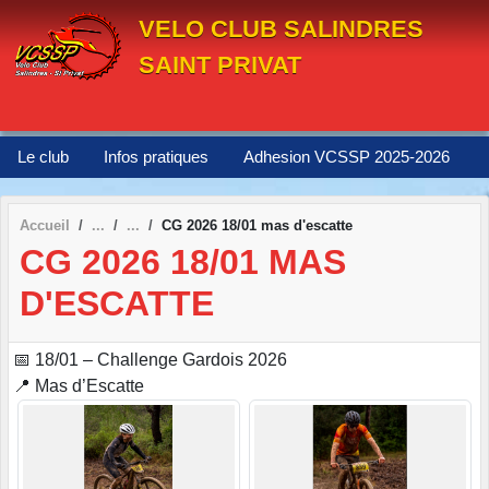
Panneau de gestion des cookies
VELO CLUB SALINDRES
SAINT PRIVAT
Le club
Infos pratiques
Adhesion VCSSP 2025-2026
Accueil
CG 2026 18/01 mas d'escatte
CG 2026 18/01 MAS
D'ESCATTE
📅 18/01 – Challenge Gardois 2026
📍 Mas d’Escatte