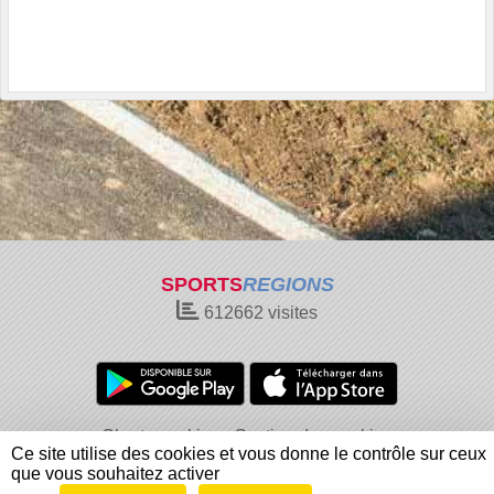
SPORTS
REGIONS
612662
visites
Charte cookies
Gestion des cookies
Ce site utilise des cookies et vous donne le contrôle sur ceux
Informations légales
Signaler un contenu inapproprié
que vous souhaitez activer