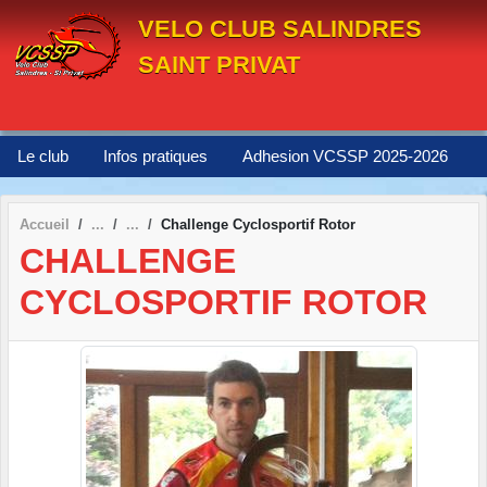
Panneau de gestion des cookies
VELO CLUB SALINDRES
SAINT PRIVAT
Le club
Infos pratiques
Adhesion VCSSP 2025-2026
Accueil
Challenge Cyclosportif Rotor
CHALLENGE
CYCLOSPORTIF ROTOR