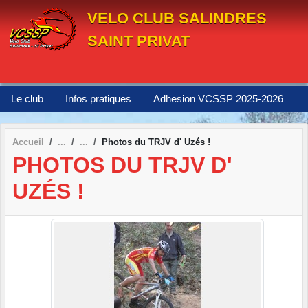
Panneau de gestion des cookies
VELO CLUB SALINDRES
SAINT PRIVAT
Le club
Infos pratiques
Adhesion VCSSP 2025-2026
Accueil
Photos du TRJV d' Uzés !
PHOTOS DU TRJV D'
UZÉS !