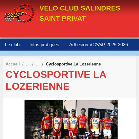
Panneau de gestion des cookies
VELO CLUB SALINDRES
SAINT PRIVAT
Le club
Infos pratiques
Adhesion VCSSP 2025-2026
Accueil
Cyclosportive La Lozerienne
CYCLOSPORTIVE LA
LOZERIENNE