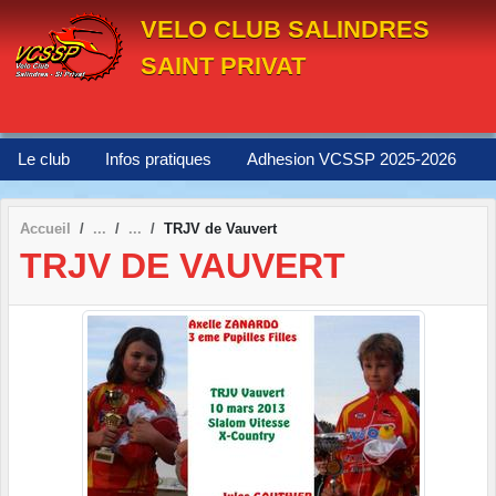
Panneau de gestion des cookies
VELO CLUB SALINDRES
SAINT PRIVAT
Le club
Infos pratiques
Adhesion VCSSP 2025-2026
Accueil
TRJV de Vauvert
TRJV DE VAUVERT