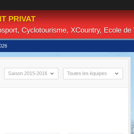
T PRIVAT
losport, Cyclotourisme, XCountry, Ecole de
026