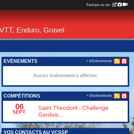
Participer au site :
 VTT, Enduro, Gravel
EVÈNEMENTS
+ d'évènements
Aucun évènement à afficher.
COMPÉTITIONS
+ d'évènements
06
Saint Theodorit - Challenge
SEPT.
Gardois...
VOS CONTACTS AU VCSSP