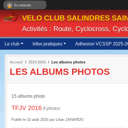
Panneau de gestion des cookies
Se connecter
VELO CLUB SALINDRES SAIN
Activités : Route, Cyclocross, Cyc
Le club
Infos pratiques
Adhesion VCSSP 2025-2
Accueil
2015-2016
Les albums photos
LES ALBUMS PHOTOS
15 albums photo
TFJV 2016
9 photos
Publié le
10 août 2016
par
Lilian ZANARDO