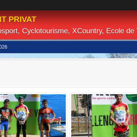
T PRIVAT
losport, Cyclotourisme, XCountry, Ecole de
026