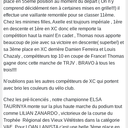
placé en 55ème position au moment du départ ( On n'y
comprend décidément rien à certaines mises en grille!!!) il
effectue une vaillante remontée pour se classer 11ème.
Chez les minimes filles, Axelle est toujours impériale , 1ère
en descente et 1ère en XC donc elle remporte la
compétition haut la main! En cadet , Thomas nous apporte
beaucoup de joie avec sa victoire en descente( superbe!) et
sa 3ème place en XC derrière Damien Ferreira et Louis
Chazaly , compétiteurs top 10 en coupe de France! Thomas
gagne donc cette manche de TRJV . BRAVO à tous les
trois!!!!
N'oublions pas les autres compétiteurs de XC qui portent
avec brio les couleurs du vélo club.
Chez les pré-licenciés , notre championne ELSA
TAURINYA monte sur la plus haute marche du podium tout
comme LILIAN ZANARDO , victorieux de la course du
Trophée Régional des Vieux Vététistes dans la catégorie
VAE. Pour LOAN LANISTA c'est une belle 3ème place en