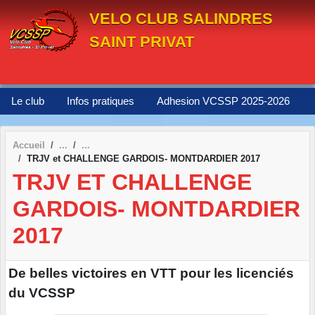
Panneau de gestion des cookies
VELO CLUB SALINDRES
SAINT PRIVAT
Le club
Infos pratiques
Adhesion VCSSP 2025-2026
Accueil
TRJV et CHALLENGE GARDOIS- MONTDARDIER 2017
TRJV ET CHALLENGE
GARDOIS- MONTDARDIER
2017
De belles victoires en VTT pour les licenciés
du VCSSP