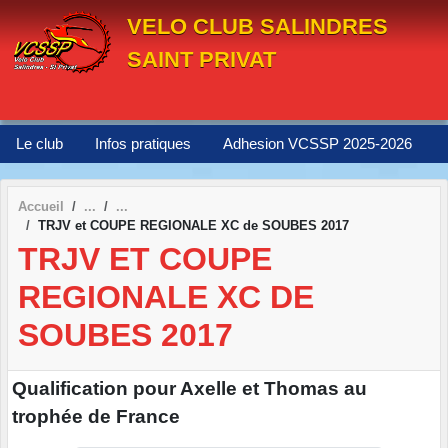
Panneau de gestion des cookies
VELO CLUB SALINDRES
SAINT PRIVAT
Le club
Infos pratiques
Adhesion VCSSP 2025-2026
Accueil
TRJV et COUPE REGIONALE XC de SOUBES 2017
TRJV ET COUPE
REGIONALE XC DE
SOUBES 2017
Qualification pour Axelle et Thomas au
trophée de France