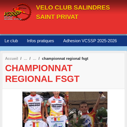
Panneau de gestion des cookies
VELO CLUB SALINDRES
SAINT PRIVAT
Le club
Infos pratiques
Adhesion VCSSP 2025-2026
Accueil
championnat regional fsgt
CHAMPIONNAT
REGIONAL FSGT