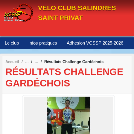
Panneau de gestion des cookies
VELO CLUB SALINDRES
SAINT PRIVAT
Le club
Infos pratiques
Adhesion VCSSP 2025-2026
Accueil
Résultats Challenge Gardéchois
RÉSULTATS CHALLENGE
GARDÉCHOIS