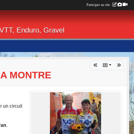
Participer au site :
 VTT, Enduro, Gravel
LA MONTRE
 un circuit
ran
.