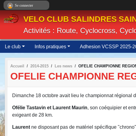
Panneau de gestion des cookies
Se connecter
VELO CLUB SALINDRES SAIN
Activités : Route, Cyclocross, Cyc
Le club
Infos pratiques
Adhesion VCSSP 2025-2
Accueil
2014-2015
Les news
OFELIE CHAMPIONNE REGIO
OFELIE CHAMPIONNE RE
Dimanche 18 octobre avait lieu le championnat régional 
Ofélie Tastavin et Laurent Maurin
, son coéquipier et en
exigeant de 28 km.
Laurent
ne disposant pas de matériel spécifique "chrono