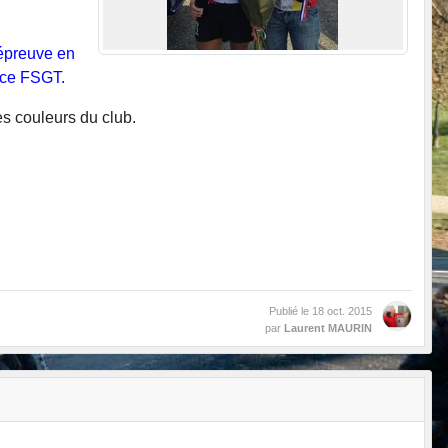
 épreuve en
ance FSGT.
s couleurs du club.
Publié le
18 oct. 2015
par
Laurent MAURIN