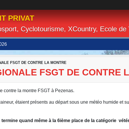
T PRIVAT
losport, Cyclotourisme, XCountry, Ecole de
026
NALE FSGT DE CONTRE LA MONTRE
GIONALE FSGT DE CONTRE 
de contre la montre FSGT à Pezenas.
traineur, étaient présents au départ sous une météo humide et sur
"
termine quand même à la 6ième place de la catégorie vété