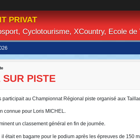
T PRIVAT
losport, Cyclotourisme, XCountry, Ecole de
026
te
 SUR PISTE
s participait au Championnat Régional piste organisé aux Tailla
en connue pour Loris MICHEL.
minent un classement général en fin de journée.
il était en bagarre
pour le podium après les épreuves de 150 m