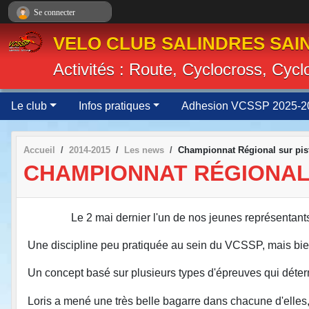
Panneau de gestion des cookies
Se connecter
VELO CLUB SALINDRES SAIN
Activités : Route, Cyclocross, Cyc
Le club
Infos pratiques
Adhesion VCSSP 2025-2
Accueil
2014-2015
Les news
Championnat Régional sur pis
CHAMPIONNAT RÉGIONAL
Le 2 mai dernier l'un de nos jeunes représentant
Une discipline peu pratiquée au sein du VCSSP, mais bi
Un concept basé sur plusieurs types d'épreuves qui déter
Loris
a mené une très belle bagarre dans chacune d'elles, 