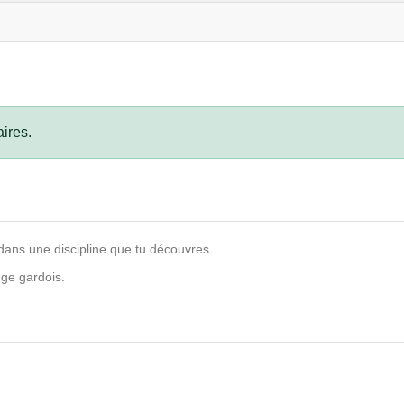
ires.
dans une discipline que tu découvres.
ge gardois.