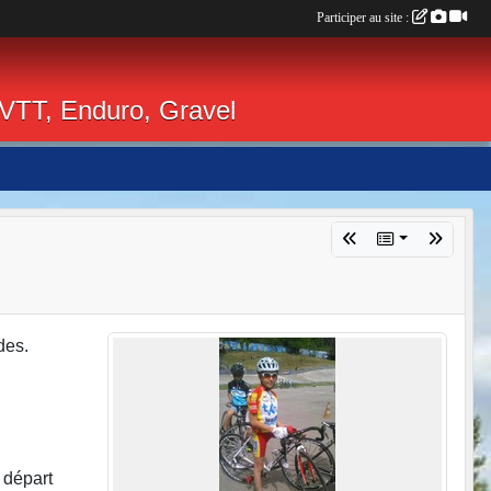
Participer au site :
 VTT, Enduro, Gravel
des.
 départ