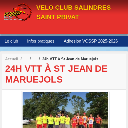
Panneau de gestion des cookies
VELO CLUB SALINDRES
SAINT PRIVAT
Le club
Infos pratiques
Adhesion VCSSP 2025-2026
Accueil
24h VTT à St Jean de Maruejols
24H VTT À ST JEAN DE
MARUEJOLS