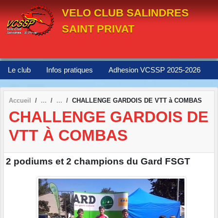
Panneau de gestion des cookies
VELO CLUB SALINDRES
SAINT PRIVAT
Le club
Infos pratiques
Adhesion VCSSP 2025-2026
Accueil
CHALLENGE GARDOIS DE VTT à COMBAS
CHALLENGE GARDOIS DE
VTT À COMBAS
2 podiums et 2 champions du Gard FSGT