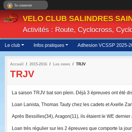
Panneau de gestion des cookies
Se connecter
VELO CLUB SALINDRES SAIN
Activités : Route, Cyclocross, Cyc
Le club
Infos pratiques
Adhesion VCSSP 2025-2
Accueil
2015-2016
Les news
TRJV
TRJV
La saison TRJV bat son plein. Déjà 3 épreuves ont été di
Loan Lanista, Thomas Tauty chez les cadets et Axelle Za
Après Bessilles(34), Aragon(11), ils étaient le WE dernier
Loan très régulier sur les 2 épreuves que comporte la jour