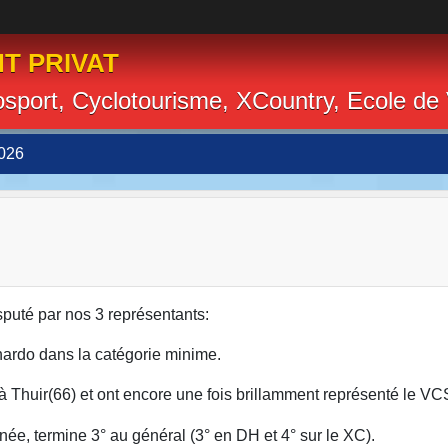
T PRIVAT
losport, Cyclotourisme, XCountry, Ecole de
026
sputé par nos 3 représentants:
nardo dans la catégorie minime.
 à Thuir(66) et ont encore une fois brillamment représenté le V
née, termine 3° au général (3° en DH et 4° sur le XC).